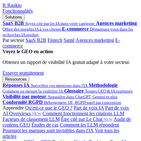
R
Rankio
Fonctionnalités
Solutions
SaaS B2B
Agences marketing
Soyez cité par les IA dans votre catégorie
E-commerce
Offrez des insights IA à vos clients
Démarquez-vous dans les
recherches IA produit
Par secteur
SaaS B2B
Fintech
Santé
Agences marketing
E-
commerce
Voyez le GEO en action
Obtenez un rapport de visibilité IA gratuit adapté à votre secteur.
Essayer gratuitement
Ressources
Réponses IA
Méthodologie
Surveillez vos mentions dans l'IA
Glossaire
Comment on mesure la visibilité IA
Termes GEO & IA expliqués
Visibilité par moteur
Apparaître dans ChatGPT, Gemini et plus
Conformité RGPD
Hébergement UE, RGPD-natif par conception
Apprendre
Qu'est-ce que le GEO ?
Part de voix IA
Part de voix
AI Overviews
Comment fonctionnent les citations LLM
NEW
Facteurs de classement LLM
Être cité par Le Chat
Audit de
NEW
contenu GEO
Études de cas
Comment les LLM répondent
Pourquoi les marques sont invisibles dans l'IA
Voir tous les
articles