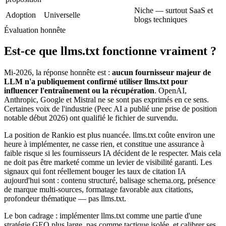
Niche — surtout SaaS et
Adoption
Universelle
blogs techniques
Évaluation honnête
Est-ce que llms.txt fonctionne vraiment ?
Mi-2026, la réponse honnête est :
aucun fournisseur majeur de
LLM n'a publiquement confirmé utiliser llms.txt pour
influencer l'entraînement ou la récupération
. OpenAI,
Anthropic, Google et Mistral ne se sont pas exprimés en ce sens.
Certaines voix de l'industrie (Peec AI a publié une prise de position
notable début 2026) ont qualifié le fichier de survendu.
La position de Rankio est plus nuancée. llms.txt coûte environ une
heure à implémenter, ne casse rien, et constitue une assurance à
faible risque si les fournisseurs IA décident de le respecter. Mais cela
ne doit pas être marketé comme un levier de visibilité garanti. Les
signaux qui font réellement bouger les taux de citation IA
aujourd'hui sont : contenu structuré, balisage schema.org, présence
de marque multi-sources, formatage favorable aux citations,
profondeur thématique — pas llms.txt.
Le bon cadrage : implémenter llms.txt comme une partie d'une
stratégie GEO plus large, pas comme tactique isolée, et calibrer ses