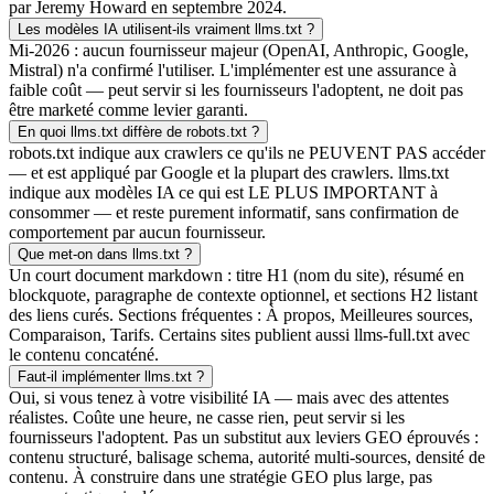
par Jeremy Howard en septembre 2024.
Les modèles IA utilisent-ils vraiment llms.txt ?
Mi-2026 : aucun fournisseur majeur (OpenAI, Anthropic, Google,
Mistral) n'a confirmé l'utiliser. L'implémenter est une assurance à
faible coût — peut servir si les fournisseurs l'adoptent, ne doit pas
être marketé comme levier garanti.
En quoi llms.txt diffère de robots.txt ?
robots.txt indique aux crawlers ce qu'ils ne PEUVENT PAS accéder
— et est appliqué par Google et la plupart des crawlers. llms.txt
indique aux modèles IA ce qui est LE PLUS IMPORTANT à
consommer — et reste purement informatif, sans confirmation de
comportement par aucun fournisseur.
Que met-on dans llms.txt ?
Un court document markdown : titre H1 (nom du site), résumé en
blockquote, paragraphe de contexte optionnel, et sections H2 listant
des liens curés. Sections fréquentes : À propos, Meilleures sources,
Comparaison, Tarifs. Certains sites publient aussi llms-full.txt avec
le contenu concaténé.
Faut-il implémenter llms.txt ?
Oui, si vous tenez à votre visibilité IA — mais avec des attentes
réalistes. Coûte une heure, ne casse rien, peut servir si les
fournisseurs l'adoptent. Pas un substitut aux leviers GEO éprouvés :
contenu structuré, balisage schema, autorité multi-sources, densité de
contenu. À construire dans une stratégie GEO plus large, pas