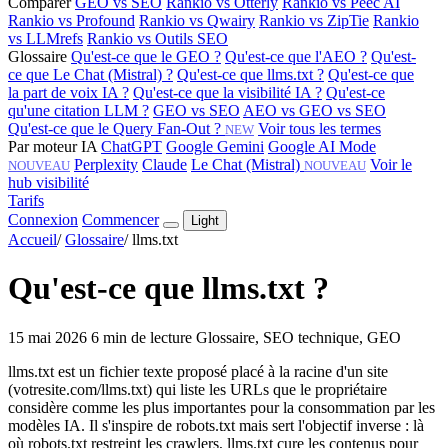
Comparer
GEO vs SEO
Rankio vs Otterly
Rankio vs Peec AI
Rankio vs Profound
Rankio vs Qwairy
Rankio vs ZipTie
Rankio
vs LLMrefs
Rankio vs Outils SEO
Glossaire
Qu'est-ce que le GEO ?
Qu'est-ce que l'AEO ?
Qu'est-
ce que Le Chat (Mistral) ?
Qu'est-ce que llms.txt ?
Qu'est-ce que
la part de voix IA ?
Qu'est-ce que la visibilité IA ?
Qu'est-ce
qu'une citation LLM ?
GEO vs SEO
AEO vs GEO vs SEO
Qu'est-ce que le Query Fan-Out ?
Voir tous les termes
NEW
Par moteur IA
ChatGPT
Google Gemini
Google AI Mode
Perplexity
Claude
Le Chat (Mistral)
Voir le
NOUVEAU
NOUVEAU
hub visibilité
Tarifs
Connexion
Commencer
Light
Accueil
/
Glossaire
/
llms.txt
Qu'est-ce que llms.txt ?
15 mai 2026
6 min de lecture
Glossaire, SEO technique, GEO
llms.txt est un fichier texte proposé placé à la racine d'un site
(votresite.com/llms.txt) qui liste les URLs que le propriétaire
considère comme les plus importantes pour la consommation par les
modèles IA. Il s'inspire de robots.txt mais sert l'objectif inverse : là
où robots.txt restreint les crawlers, llms.txt cure les contenus pour