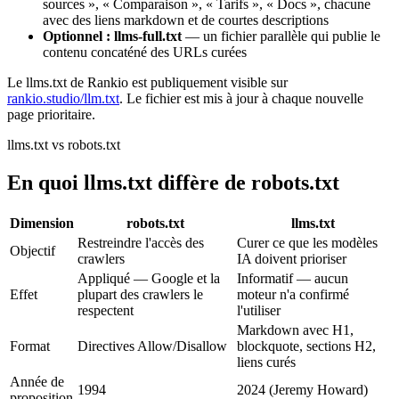
sources », « Comparaison », « Tarifs », « Docs », chacune
avec des liens markdown et de courtes descriptions
Optionnel : llms-full.txt
— un fichier parallèle qui publie le
contenu concaténé des URLs curées
Le llms.txt de Rankio est publiquement visible sur
rankio.studio/llm.txt
. Le fichier est mis à jour à chaque nouvelle
page prioritaire.
llms.txt vs robots.txt
En quoi llms.txt diffère de robots.txt
Dimension
robots.txt
llms.txt
Restreindre l'accès des
Curer ce que les modèles
Objectif
crawlers
IA doivent prioriser
Appliqué — Google et la
Informatif — aucun
Effet
plupart des crawlers le
moteur n'a confirmé
respectent
l'utiliser
Markdown avec H1,
Format
Directives Allow/Disallow
blockquote, sections H2,
liens curés
Année de
1994
2024 (Jeremy Howard)
proposition